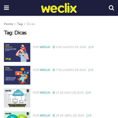
Home
Tag
Dicas
Tag:
Dicas
POR
WECLIX
4 DE AGOSTO DE 2026
0
POR
WECLIX
7 DE JANEIRO DE 2026
0
POR
WECLIX
12 DE MAIO DE 2025
0
POR
WECLIX
25 DE ABRIL DE 2025
0