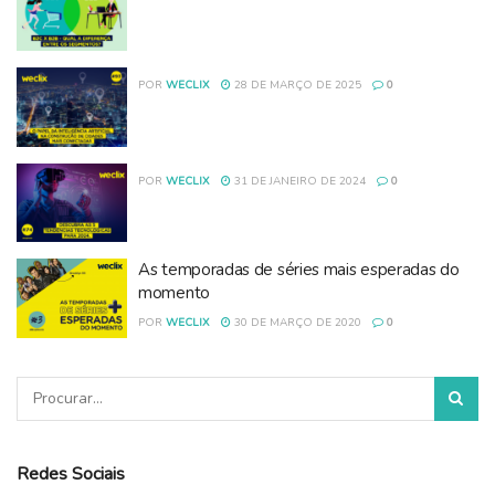
POR
WECLIX
28 DE MARÇO DE 2025
0
POR
WECLIX
31 DE JANEIRO DE 2024
0
As temporadas de séries mais esperadas do
momento
POR
WECLIX
30 DE MARÇO DE 2020
0
Redes Sociais