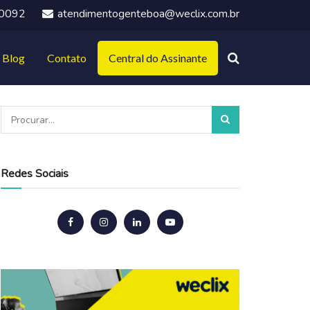
-0092
atendimentogenteboa@weclix.com.br
Blog
Contato
Central do Assinante
Redes Sociais