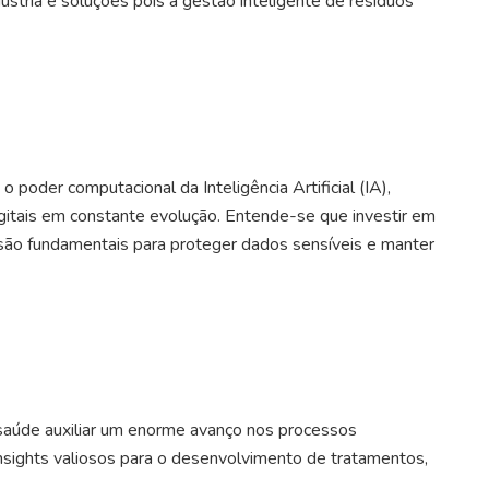
dústria e soluções pois a gestão inteligente de resíduos
 poder computacional da Inteligência Artificial (IA),
itais em constante evolução. Entende-se que investir em
 são fundamentais para proteger dados sensíveis e manter
da saúde auxiliar um enorme avanço nos processos
nsights valiosos para o desenvolvimento de tratamentos,
.