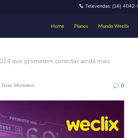
Televendas: (16) 4042
Home
Planos
Mundo Weclix
 2024 que prometem conectar ainda mais
0
,
Dicas
,
Informativo