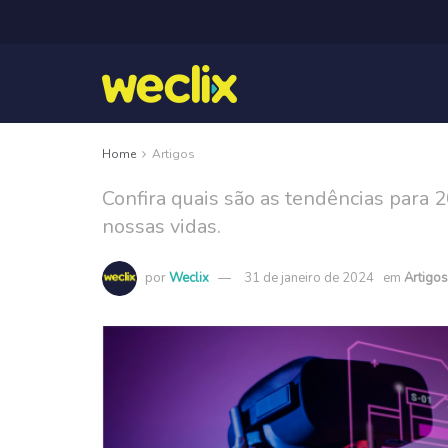
Home
Artigos
Confira quais são as tendências para
nossas vidas.
por
Weclix
31 de janeiro de 2024
em
Artigos