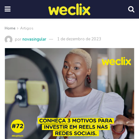
Home
Artigos
por
novasingular
1 de dezembro de 2023