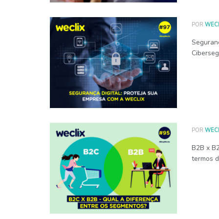
POR
WECL
Seguranç
Ciberseg
POR
WECL
B2B x B
termos de