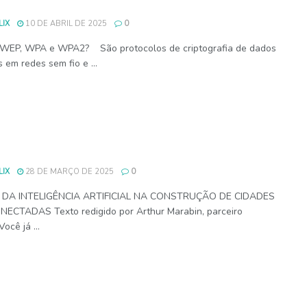
IX
10 DE ABRIL DE 2025
0
 WEP, WPA e WPA2? São protocolos de criptografia de dados
s em redes sem fio e ...
IX
28 DE MARÇO DE 2025
0
 DA INTELIGÊNCIA ARTIFICIAL NA CONSTRUÇÃO DE CIDADES
ECTADAS Texto redigido por Arthur Marabin, parceiro
ocê já ...