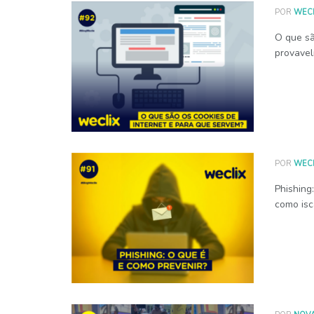
POR
WECL
O que sã
provavel
POR
WECL
Phishing
como isca