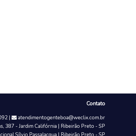
Contato
092 |
atendimentogenteboa@weclix.com.br
, 387 - Jardim Califórnia | Ribeirão Preto - SP
cional Sílvio Passalacqua | Ribeirão Preto - SP