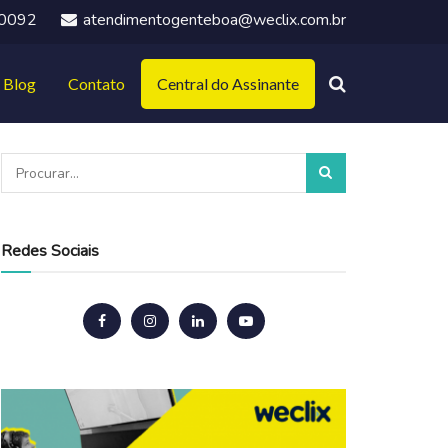
-0092
atendimentogenteboa@weclix.com.br
Blog
Contato
Central do Assinante
Redes Sociais