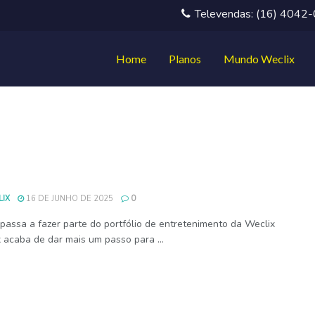
Televendas: (16) 4042
Home
Planos
Mundo Weclix
IX
16 DE JUNHO DE 2025
0
passa a fazer parte do portfólio de entretenimento da Weclix
 acaba de dar mais um passo para ...