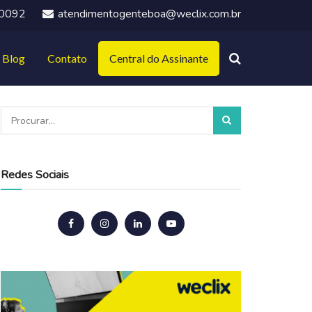
-0092
atendimentogenteboa@weclix.com.br
Blog
Contato
Central do Assinante
Redes Sociais