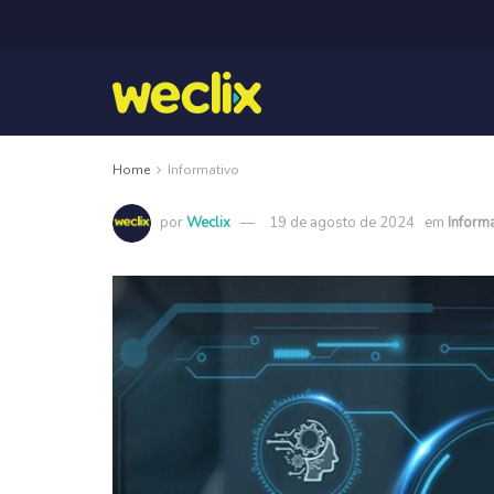
Home
Informativo
por
Weclix
19 de agosto de 2024
em
Inform