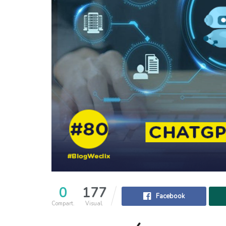
0
177
Facebook
Compart.
Visual.