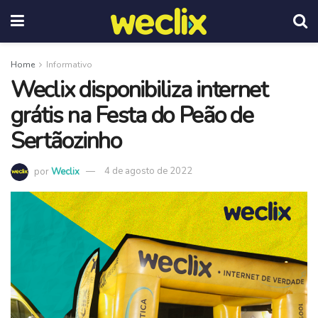
Home
Informativo
Weclix disponibiliza internet
grátis na Festa do Peão de
Sertãozinho
por
Weclix
4 de agosto de 2022