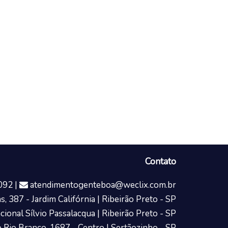
Contato
092 |
atendimentogenteboa@weclix.com.br
, 387 - Jardim Califórnia | Ribeirão Preto - SP
cional Sílvio Passalacqua | Ribeirão Preto - SP
 Rio Branco, 1687 - Centro | Sertãozinho - SP